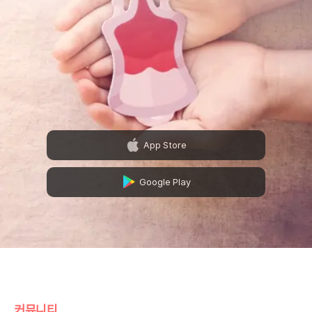
App Store
Google Play
커뮤니티