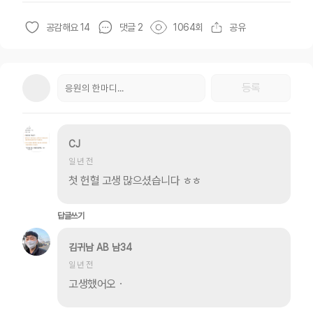
공감해요 14
댓글
2
1064
회
공유
등록
CJ
일 년 전
첫 헌혈 고생 많으셨습니다 ㅎㅎ
답글쓰기
김귀남 AB 남34
일 년 전
고생했어오ㆍ