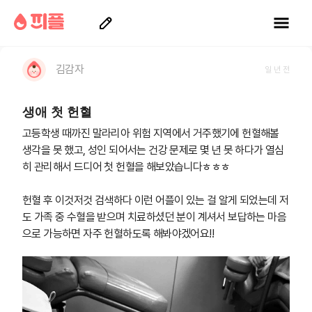
피플소개
김감자
일 년 전
생애 첫 헌혈
헌혈요청
고등학생 때까진 말라리아 위험 지역에서 거주했기에 헌혈해볼 
생각을 못 했고, 성인 되어서는 건강 문제로 몇 년 못 하다가 열심
커뮤니티
히 관리해서 드디어 첫 헌혈을 해보았습니다ㅎㅎㅎ

헌혈 후 이것저것 검색하다 이런 어플이 있는 걸 알게 되었는데 저
공지사항
도 가족 중 수혈을 받으며 치료하셨던 분이 계셔서 보답하는 마음
으로 가능하면 자주 헌혈하도록 해봐야겠어요!!
언론보도
후원